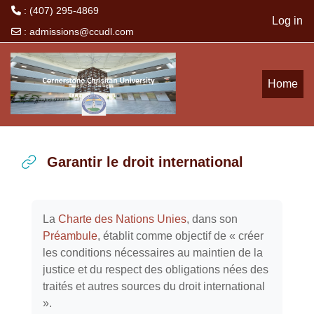
: (407) 295-4869
Log in
:
admissions@ccudl.com
Skip to main content
Home
Garantir le droit international
Completion requirements
La
Charte des Nations Unies
, dans son
Préambule
, établit comme objectif de « créer
les conditions nécessaires au maintien de la
justice et du respect des obligations nées des
traités et autres sources du droit international
».