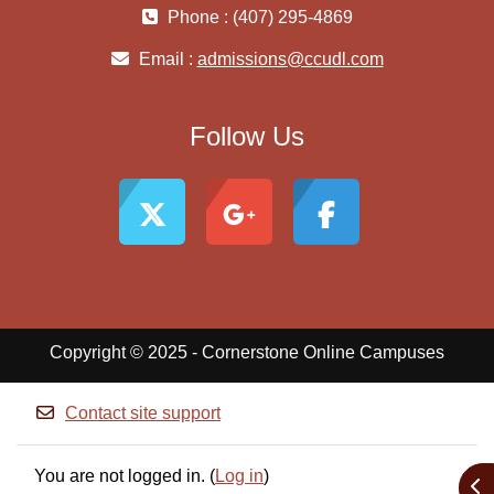
Phone : (407) 295-4869
Email :
admissions@ccudl.com
Follow Us
Copyright © 2025 - Cornerstone Online Campuses
Contact site support
You are not logged in. (
Log in
)
Ope